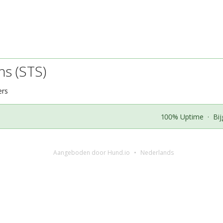
ns (STS)
ers
100% Uptime
·
Bi
Aangeboden door Hund.io
Nederlands