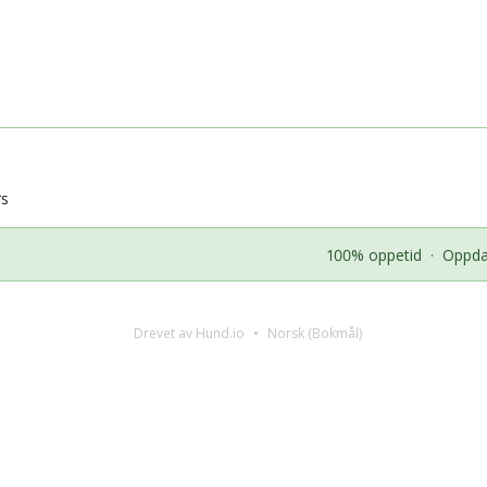
rs
100% oppetid
·
Oppdat
Drevet av Hund.io
Norsk (Bokmål)